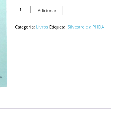
Quantidade
Adicionar
de
Silvestre
e
Categoria:
Livros
Etiqueta:
Silvestre e a PHDA
a
PHDA