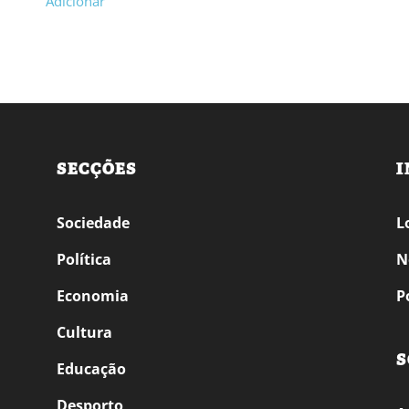
Adicionar
SECÇÕES
I
Sociedade
L
Política
N
Economia
P
Cultura
S
Educação
Desporto