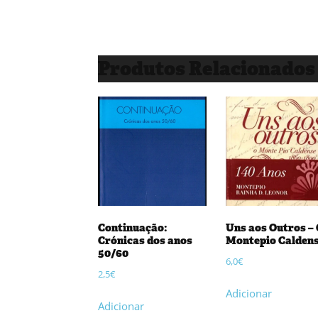
Produtos Relacionados
Continuação:
Uns aos Outros –
Crónicas dos anos
Montepio Calden
50/60
6,0
€
2,5
€
Adicionar
Adicionar