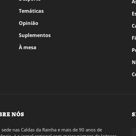
A
Temáticas
E
Opinião
C
Suplementos
F
À mesa
P
N
C
BRE NÓS
S
sede nas Caldas da Rainha e mais de 90 anos de
tência, é o jornal regional com maior número de leitores