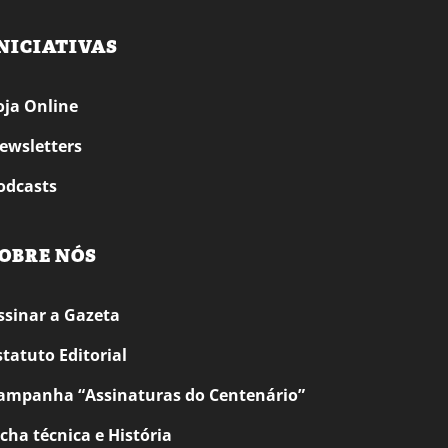
NICIATIVAS
oja Online
ewsletters
odcasts
OBRE NÓS
ssinar a Gazeta
statuto Editorial
ampanha “Assinaturas do Centenário”
icha técnica e História