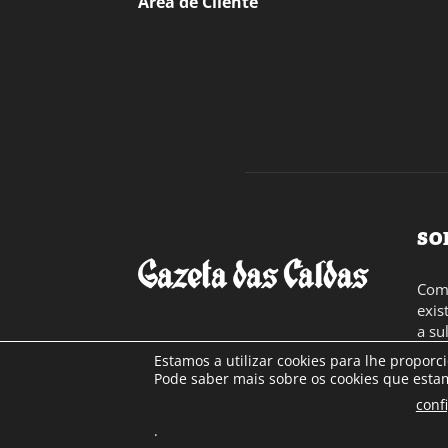
Área de Cliente
SO
Com 
exis
a su
toda
Estamos a utilizar cookies para lhe proporc
Cont
Pode saber mais sobre os cookies que estam
conf
.
© Gazeta das Caldas - 2026