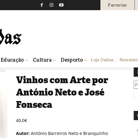
Parcerias
Educação
Cultura
Desporto
Loja Online
Newslett
eca
Vinhos com Arte por
Pe
António Neto e José
po
Fonseca
40,0
€
Autor:
António Barreiros Neto e Branquinho