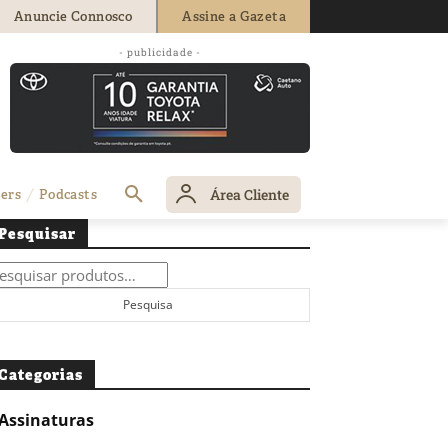
Anuncie Connosco
Assine a Gazeta
- publicidade -
Área Cliente
ers
Podcasts
Pesquisar
squisar
r:
Pesquisa
Categorias
Assinaturas