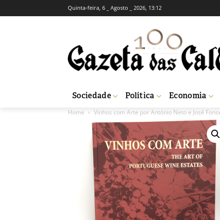
Quinta-feira, 6 _ Agosto _ 2026, 13:12
Sociedade
Política
Economia
Home
Vinhos com Arte por António Neto e José Fons