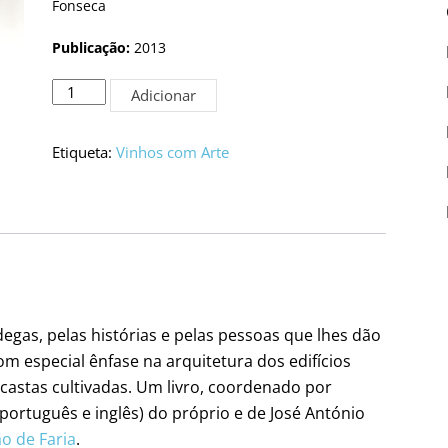
Fonseca
Publicação:
2013
Quantidade
Adicionar
de
Vinhos
com
Etiqueta:
Vinhos com Arte
Arte
por
António
Neto
e
José
Fonseca
egas, pelas histórias e pelas pessoas que lhes dão
om especial ênfase na arquitetura dos edifícios
castas cultivadas. Um livro, coordenado por
português e inglês) do próprio e de José António
o de Faria
.