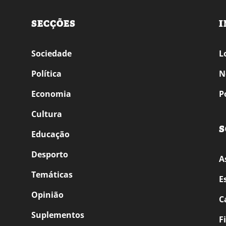
SECÇÕES
I
Sociedade
L
Política
N
Economia
P
Cultura
S
Educação
Desporto
A
Temáticas
E
Opinião
C
Suplementos
F