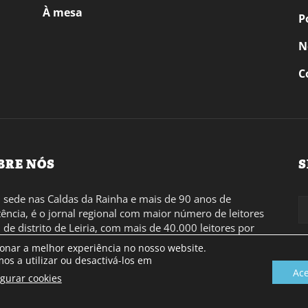
À mesa
P
N
C
BRE NÓS
S
sede nas Caldas da Rainha e mais de 90 anos de
tência, é o jornal regional com maior número de leitores
l de distrito de Leiria, com mais de 40.000 leitores por
 a região Oeste. Jornal com distribuição em Portugal
ionar a melhor experiência no nosso website.
inental e assinatura online.
os a utilizar ou desactivá-los em
Ace
igurar cookies