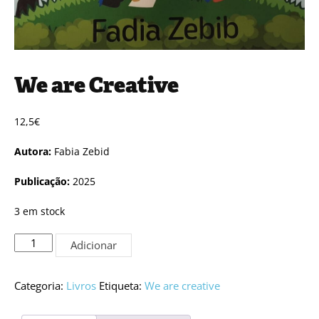
We are Creative
12,5
€
Autora:
Fabia Zebid
Publicação:
2025
3 em stock
Quantidade
Adicionar
de
We
are
Categoria:
Livros
Etiqueta:
We are creative
Creative