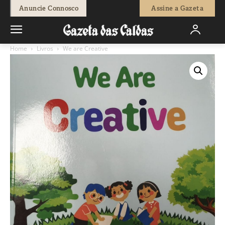
Anuncie Connosco
Assine a Gazeta
Home
Livros
We are Creative