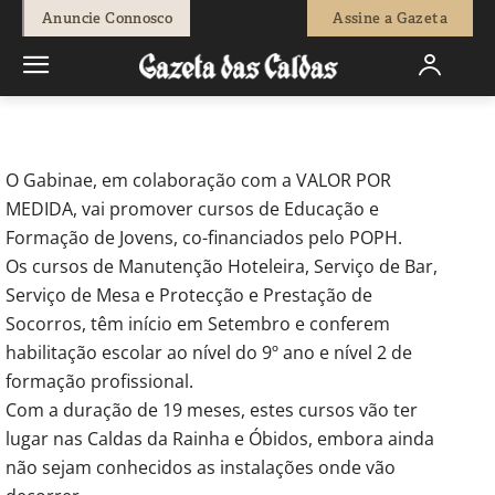
-
Redação
13 de Agosto, 2010
2141
0
Anuncie Connosco
Assine a Gazeta
Início
Breves
Cursos com equivalência ao 9º ano em Caldas e
Óbidos
O Gabinae, em colaboração com a VALOR POR
MEDIDA, vai promover cursos de Educação e
Formação de Jovens, co-financiados pelo POPH.
Os cursos de Manutenção Hoteleira, Serviço de Bar,
Serviço de Mesa e Protecção e Prestação de
Socorros, têm início em Setembro e conferem
habilitação escolar ao nível do 9º ano e nível 2 de
formação profissional.
Com a duração de 19 meses, estes cursos vão ter
lugar nas Caldas da Rainha e Óbidos, embora ainda
não sejam conhecidos as instalações onde vão