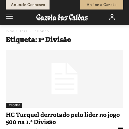
Anuncie Connosco
Assine a Gazeta
Início
Tags
1ª Divisão
Etiqueta: 1ª Divisão
Desporto
HC Turquel derrotado pelo líder no jogo
500 na 1.ª Divisão