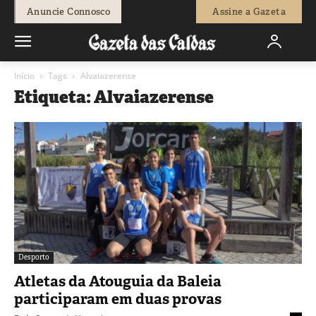
Anuncie Connosco
Assine a Gazeta
Início
Tags
Alvaiazerense
Etiqueta: Alvaiazerense
Desporto
Atletas da Atouguia da Baleia
participaram em duas provas