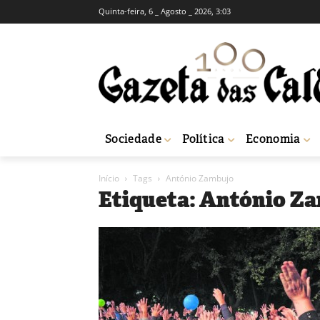
Quinta-feira, 6 _ Agosto _ 2026, 3:03
Sociedade
Política
Economia
Início
Tags
António Zambujo
Etiqueta: António Z