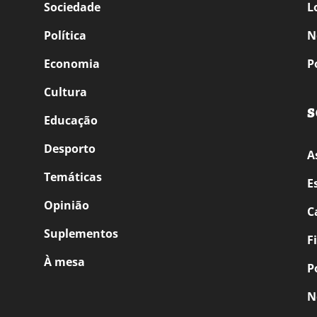
Sociedade
L
Política
N
Economia
P
Cultura
S
Educação
Desporto
A
Temáticas
E
Opinião
C
Suplementos
F
À mesa
P
N