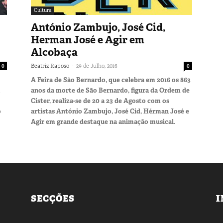
Cultura
António Zambujo, José Cid,
Herman José e Agir em
Alcobaça
-
0
Beatriz Raposo
29 de Julho, 2016
0
A Feira de São Bernardo, que celebra em 2016 os 863
anos da morte de São Bernardo, figura da Ordem de
Cister, realiza-se de 20 a 23 de Agosto com os
o
artistas António Zambujo, José Cid, Hérman José e
Agir em grande destaque na animação musical.
SECÇÕES
I