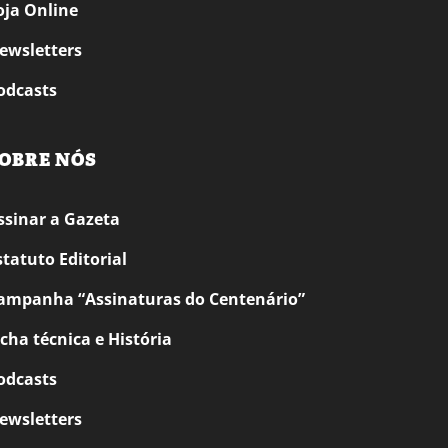
oja Online
ewsletters
odcasts
OBRE NÓS
ssinar a Gazeta
statuto Editorial
ampanha “Assinaturas do Centenário”
icha técnica e História
odcasts
ewsletters