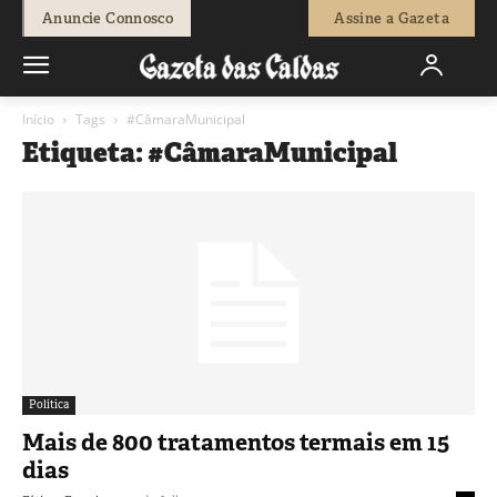
Anuncie Connosco
Assine a Gazeta
Início
Tags
#CâmaraMunicipal
Etiqueta: #CâmaraMunicipal
Política
Mais de 800 tratamentos termais em 15
dias