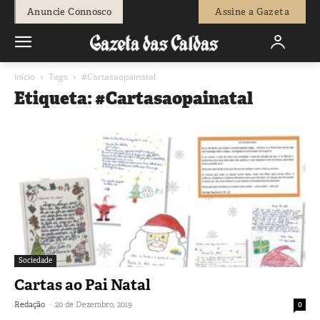
Anuncie Connosco
Assine a Gazeta
Início
Tags
#Cartasaopainatal
Etiqueta: #Cartasaopainatal
Sociedade
Cartas ao Pai Natal
-
Redação
20 de Dezembro, 2019
0