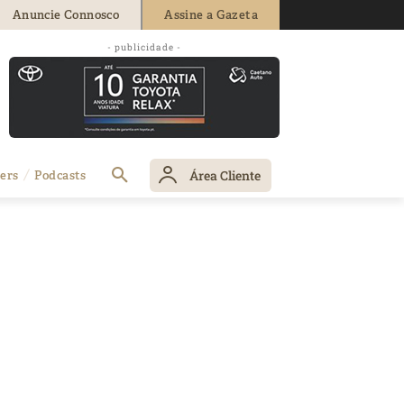
Anuncie Connosco
Assine a Gazeta
- publicidade -
Área Cliente
ers
Podcasts