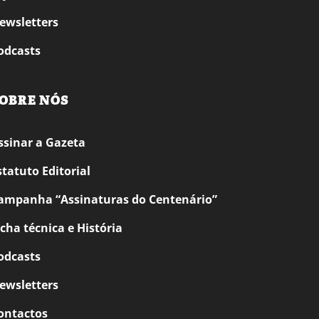
ewsletters
odcasts
OBRE NÓS
ssinar a Gazeta
statuto Editorial
ampanha “Assinaturas do Centenário”
icha técnica e História
odcasts
ewsletters
ontactos