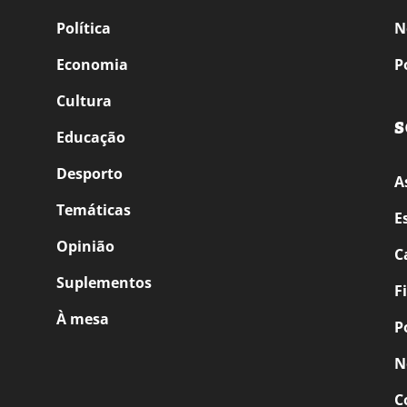
Política
N
Economia
P
Cultura
S
Educação
Desporto
A
Temáticas
E
Opinião
C
Suplementos
F
À mesa
P
N
C