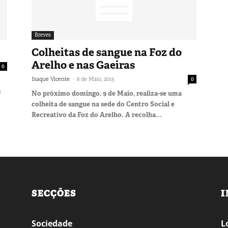
Breves
Colheitas de sangue na Foz do
Arelho e nas Gaeiras
0
-
Isaque Vicente
8 de Maio, 2015
0
s
No próximo domingo, 9 de Maio, realiza-se uma
colheita de sangue na sede do Centro Social e
Recreativo da Foz do Arelho. A recolha...
SECÇÕES
I
Sociedade
L