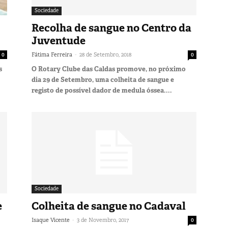
Sociedade
Recolha de sangue no Centro da
Juventude
-
0
Fátima Ferreira
28 de Setembro, 2018
0
s
O Rotary Clube das Caldas promove, no próximo
dia 29 de Setembro, uma colheita de sangue e
registo de possível dador de medula óssea....
Sociedade
e
Colheita de sangue no Cadaval
-
Isaque Vicente
3 de Novembro, 2017
0