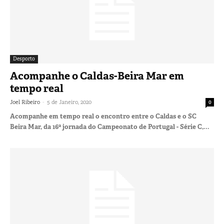
Desporto
Acompanhe o Caldas-Beira Mar em
tempo real
-
Joel Ribeiro
5 de Janeiro, 2020
0
Acompanhe em tempo real o encontro entre o Caldas e o SC
Beira Mar, da 16ª jornada do Campeonato de Portugal - Série C,...