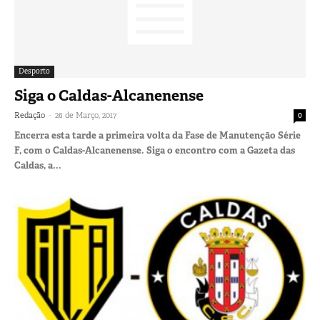
Desporto
Siga o Caldas-Alcanenense
-
Redação
26 de Março, 2017
0
Encerra esta tarde a primeira volta da Fase de Manutenção Série
F, com o Caldas-Alcanenense. Siga o encontro com a Gazeta das
Caldas, a...