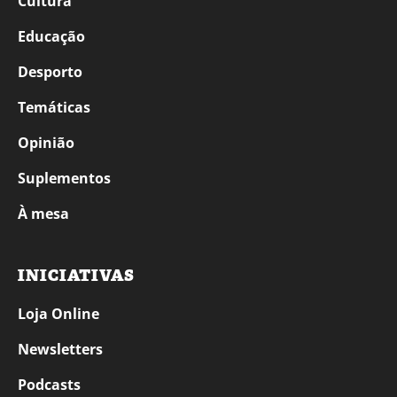
Cultura
Educação
Desporto
Temáticas
Opinião
Suplementos
À mesa
INICIATIVAS
Loja Online
Newsletters
Podcasts