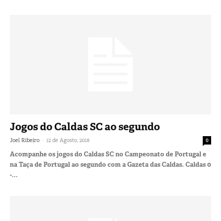
Jogos do Caldas SC ao segundo
-
Joel Ribeiro
12 de Agosto, 2018
0
Acompanhe os jogos do Caldas SC no Campeonato de Portugal e
na Taça de Portugal ao segundo com a Gazeta das Caldas. Caldas 0
-...