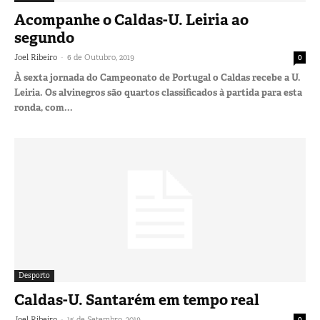
Acompanhe o Caldas-U. Leiria ao
segundo
-
Joel Ribeiro
6 de Outubro, 2019
0
À sexta jornada do Campeonato de Portugal o Caldas recebe a U.
Leiria. Os alvinegros são quartos classificados à partida para esta
ronda, com...
Desporto
Caldas-U. Santarém em tempo real
-
Joel Ribeiro
15 de Setembro, 2019
0