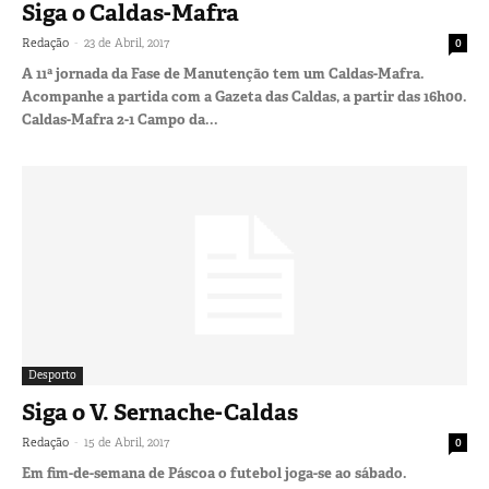
Siga o Caldas-Mafra
-
Redação
23 de Abril, 2017
0
A 11ª jornada da Fase de Manutenção tem um Caldas-Mafra.
Acompanhe a partida com a Gazeta das Caldas, a partir das 16h00.
Caldas-Mafra 2-1 Campo da...
Desporto
Siga o V. Sernache-Caldas
-
Redação
15 de Abril, 2017
0
Em fim-de-semana de Páscoa o futebol joga-se ao sábado.