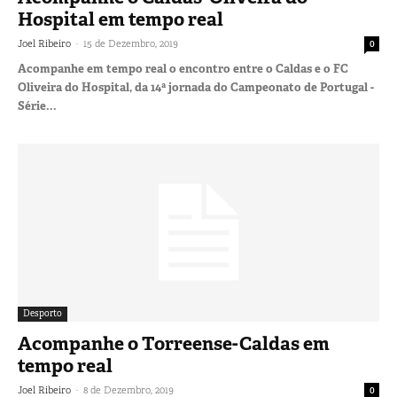
Hospital em tempo real
-
Joel Ribeiro
15 de Dezembro, 2019
0
Acompanhe em tempo real o encontro entre o Caldas e o FC
Oliveira do Hospital, da 14ª jornada do Campeonato de Portugal -
Série...
Desporto
Acompanhe o Torreense-Caldas em
tempo real
-
Joel Ribeiro
8 de Dezembro, 2019
0