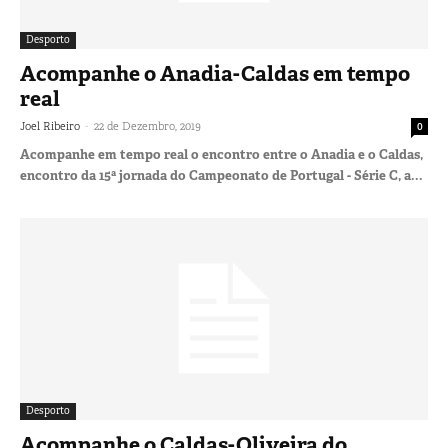
Desporto
Acompanhe o Anadia-Caldas em tempo
real
-
Joel Ribeiro
22 de Dezembro, 2019
0
Acompanhe em tempo real o encontro entre o Anadia e o Caldas,
encontro da 15ª jornada do Campeonato de Portugal - Série C, a...
Desporto
Acompanhe o Caldas-Oliveira do