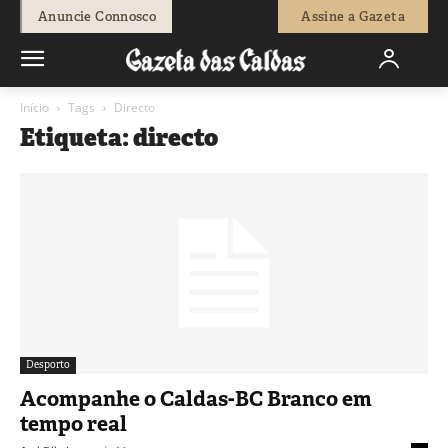
Anuncie Connosco
Assine a Gazeta
Início
Tags
Directo
Etiqueta: directo
Desporto
Acompanhe o Caldas-BC Branco em
tempo real