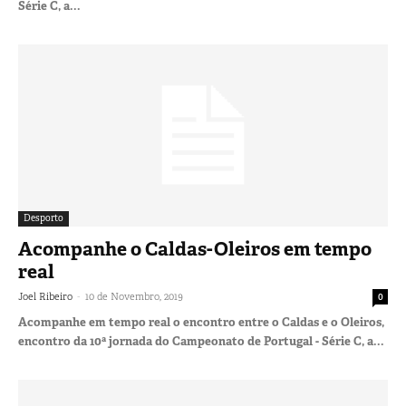
Série C, a...
Desporto
Acompanhe o Caldas-Oleiros em tempo
real
-
Joel Ribeiro
10 de Novembro, 2019
0
Acompanhe em tempo real o encontro entre o Caldas e o Oleiros,
encontro da 10ª jornada do Campeonato de Portugal - Série C, a...