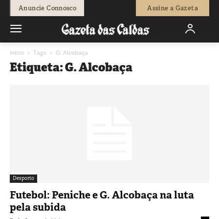
Anuncie Connosco
Assine a Gazeta
Início
Tags
G. Alcobaça
Etiqueta: G. Alcobaça
Desporto
Futebol: Peniche e G. Alcobaça na luta
pela subida