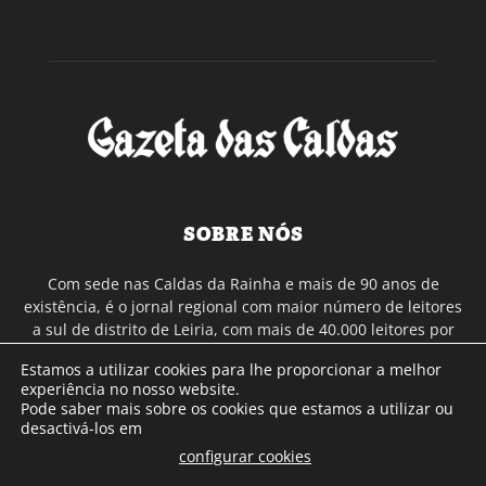
SOBRE NÓS
Com sede nas Caldas da Rainha e mais de 90 anos de
existência, é o jornal regional com maior número de leitores
a sul de distrito de Leiria, com mais de 40.000 leitores por
toda a região Oeste. Jornal com distribuição em Portugal
Estamos a utilizar cookies para lhe proporcionar a melhor
Continental e assinatura online.
experiência no nosso website.
Pode saber mais sobre os cookies que estamos a utilizar ou
desactivá-los em
SIGA-NOS
configurar cookies
.