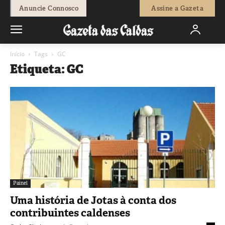
Anuncie Connosco
Assine a Gazeta
Início
Tags
GC
Etiqueta: GC
Painel
Uma história de Jotas à conta dos
contribuintes caldenses