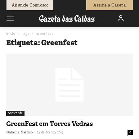
Anuncie Connosco
Assine a Gazeta
Início
Tags
Greenfest
Etiqueta: Greenfest
Sociedade
GreenFest em Torres Vedras
-
Natacha Narciso
24 de Março, 2017
0