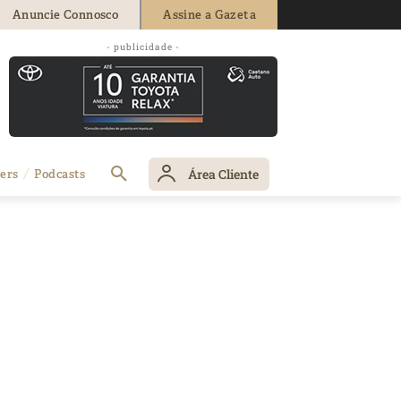
Anuncie Connosco
Assine a Gazeta
- publicidade -
Área Cliente
ers
Podcasts