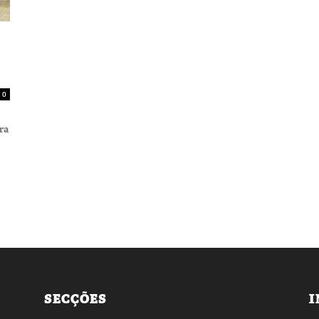
0
ura
SECÇÕES
I