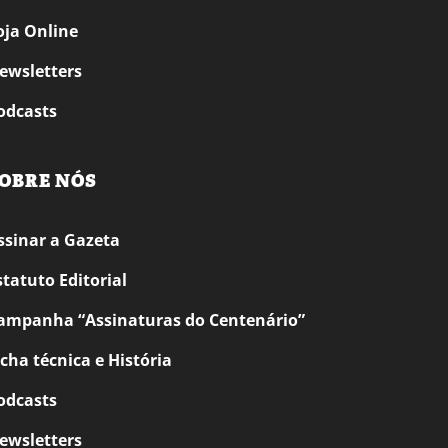
oja Online
ewsletters
odcasts
OBRE NÓS
ssinar a Gazeta
statuto Editorial
ampanha “Assinaturas do Centenário”
icha técnica e História
odcasts
ewsletters