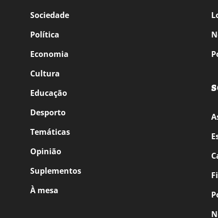
Sociedade
L
Política
N
Economia
P
Cultura
S
Educação
Desporto
A
Temáticas
E
Opinião
C
Suplementos
F
À mesa
P
N