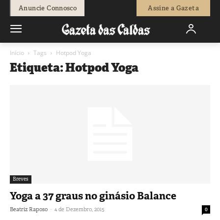
Anuncie Connosco
Assine a Gazeta
Início
Tags
Hotpod Yoga
Etiqueta: Hotpod Yoga
Breves
Yoga a 37 graus no ginásio Balance
-
Beatriz Raposo
4 de Dezembro, 2015
0