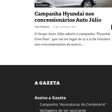
Economia
Campanha Hyundai nos
concessionários Auto Júlio
-
Joel Ribeiro
6 de Outubro, 2017
O Grupo Auto Júlio aderiu à campanha “Hyundai
Free Pass”, que vai ter lugar de 12 a 15 de Outubro
nos concessionários da marca...
A GAZETA
Assine a Gazeta
Campanha “Assinaturas do Centenário”
Vantagens de ser assinante