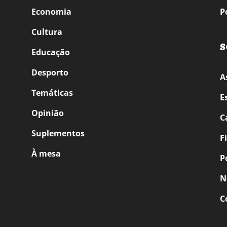
Economia
P
Cultura
S
Educação
Desporto
A
Temáticas
E
Opinião
C
Suplementos
F
À mesa
P
N
C