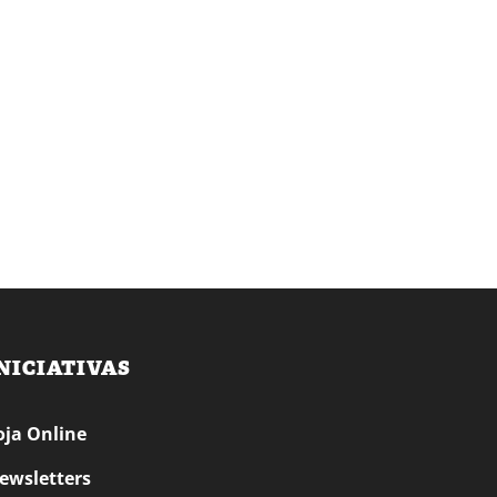
NICIATIVAS
oja Online
ewsletters