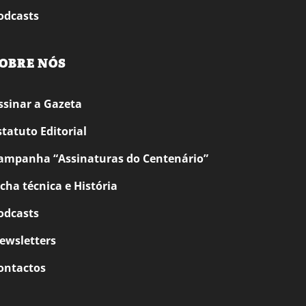
odcasts
OBRE NÓS
ssinar a Gazeta
statuto Editorial
ampanha “Assinaturas do Centenário”
icha técnica e História
odcasts
ewsletters
ontactos