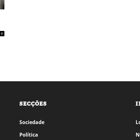
0
SECÇÕES
I
Sociedade
L
Política
N