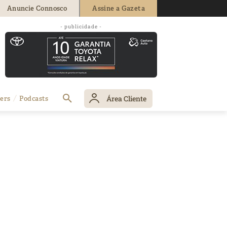
Anuncie Connosco
Assine a Gazeta
- publicidade -
Área Cliente
ers
Podcasts