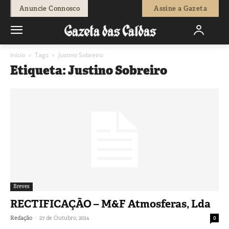
Anuncie Connosco
Assine a Gazeta
Início
Tags
Justino Sobreiro
Etiqueta: Justino Sobreiro
Breves
RECTIFICAÇÃO – M&F Atmosferas, Lda
-
Redação
27 de Outubro, 2014
0