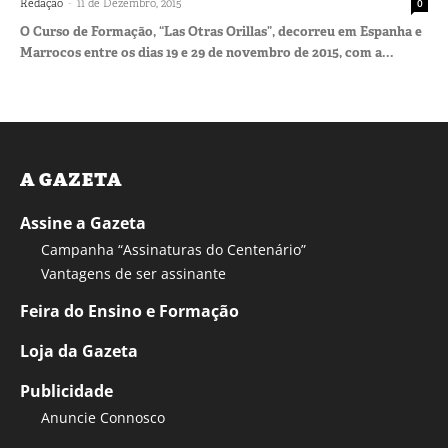
-
Redação
11 de Dezembro, 2015
0
O Curso de Formação, “Las Otras Orillas”, decorreu em Espanha e
Marrocos entre os dias 19 e 29 de novembro de 2015, com a...
A GAZETA
Assine a Gazeta
Campanha “Assinaturas do Centenário”
Vantagens de ser assinante
Feira do Ensino e Formação
Loja da Gazeta
Publicidade
Anuncie Connosco