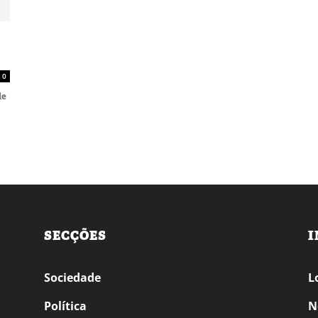
0
le
SECÇÕES
I
Sociedade
L
Política
N