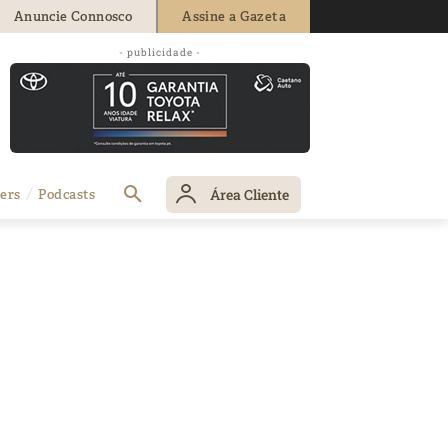
Anuncie Connosco
Assine a Gazeta
- publicidade -
Área Cliente
ers
Podcasts