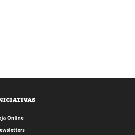
NICIATIVAS
oja Online
ewsletters