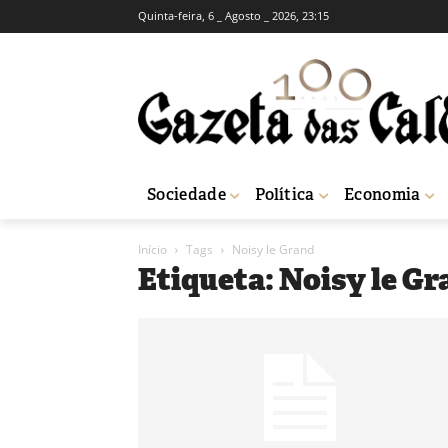
Quinta-feira, 6 _ Agosto _ 2026, 23:15
Sociedade
Política
Economia
Início
Tags
Noisy le Grand
Etiqueta: Noisy le G