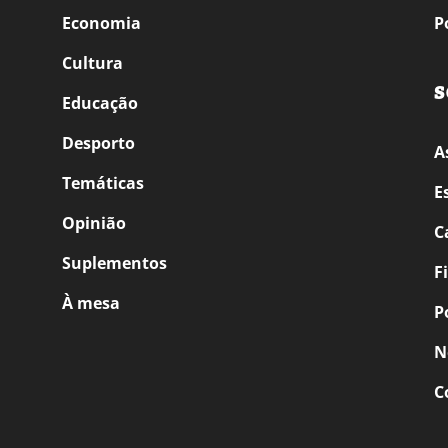
Economia
P
Cultura
S
Educação
Desporto
A
Temáticas
E
Opinião
C
Suplementos
F
À mesa
P
N
C