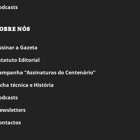
odcasts
OBRE NÓS
ssinar a Gazeta
statuto Editorial
ampanha “Assinaturas do Centenário”
icha técnica e História
odcasts
ewsletters
ontactos