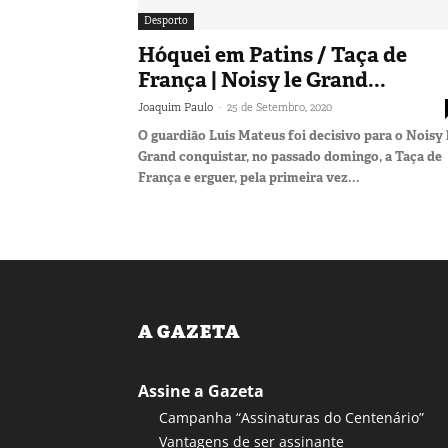
Desporto
Hóquei em Patins / Taça de
França | Noisy le Grand...
-
Joaquim Paulo
25 de Setembro, 2020
O guardião Luís Mateus foi decisivo para o Noisy 
Grand conquistar, no passado domingo, a Taça de
França e erguer, pela primeira vez...
A GAZETA
Assine a Gazeta
Campanha “Assinaturas do Centenário”
Vantagens de ser assinante