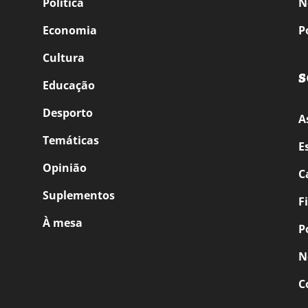
Política
N
Economia
P
Cultura
S
Educação
Desporto
A
Temáticas
E
Opinião
C
Suplementos
F
À mesa
P
N
C