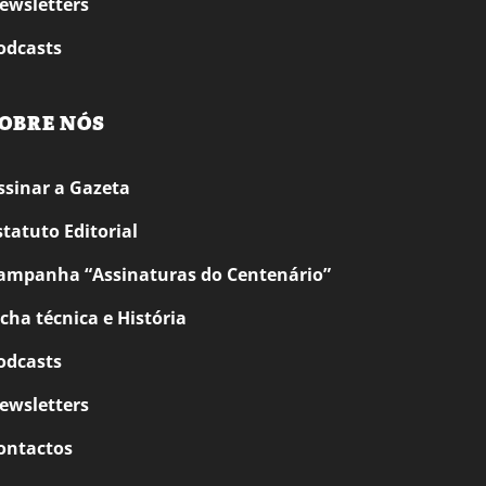
ewsletters
odcasts
OBRE NÓS
ssinar a Gazeta
statuto Editorial
ampanha “Assinaturas do Centenário”
icha técnica e História
odcasts
ewsletters
ontactos