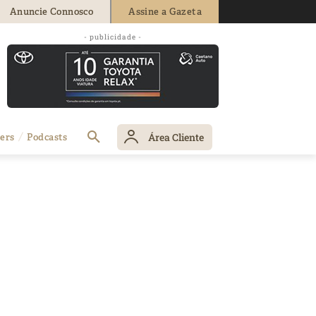
Anuncie Connosco
Assine a Gazeta
- publicidade -
Área Cliente
ers
Podcasts