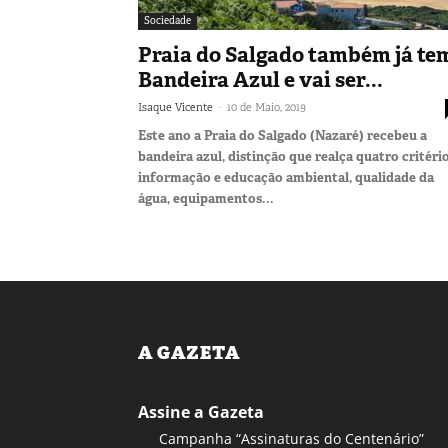
Sociedade
Praia do Salgado também já te
Bandeira Azul e vai ser...
-
Isaque Vicente
10 de Maio, 2019
Este ano a Praia do Salgado (Nazaré) recebeu a
bandeira azul, distinção que realça quatro critério
informação e educação ambiental, qualidade da
água, equipamentos...
A GAZETA
Assine a Gazeta
Campanha “Assinaturas do Centenário”