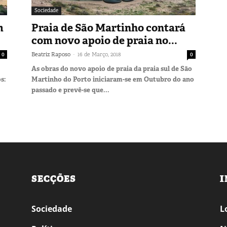
Sociedade
m
Praia de São Martinho contará
com novo apoio de praia no...
-
0
Beatriz Raposo
16 de Março, 2018
0
As obras do novo apoio de praia da praia sul de São
s:
Martinho do Porto iniciaram-se em Outubro do ano
passado e prevê-se que...
SECÇÕES
I
Sociedade
L