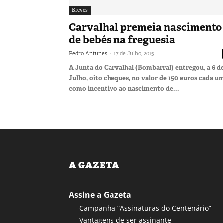
Breves
Carvalhal premeia nascimento
de bebés na freguesia
-
Pedro Antunes
17 de Julho, 2015
A Junta do Carvalhal (Bombarral) entregou, a 6 d
Julho, oito cheques, no valor de 150 euros cada um
como incentivo ao nascimento de...
A GAZETA
Assine a Gazeta
Campanha “Assinaturas do Centenário”
Vantagens de ser assinante