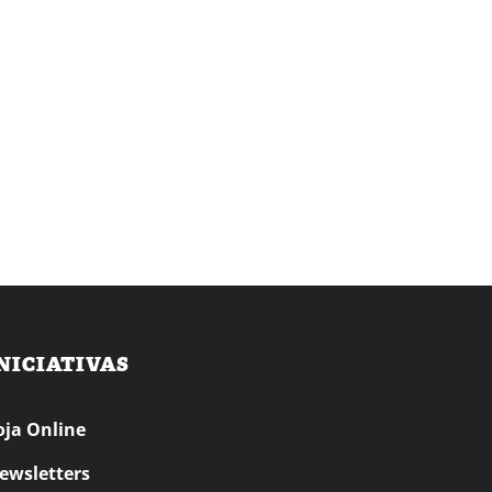
NICIATIVAS
oja Online
ewsletters