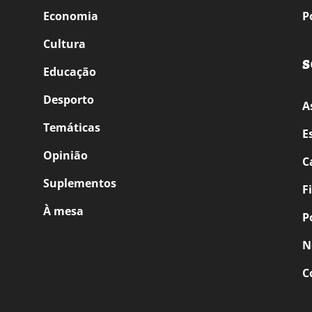
Economia
P
Cultura
S
Educação
Desporto
A
Temáticas
E
Opinião
C
Suplementos
F
À mesa
P
N
C