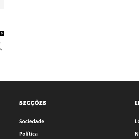
0
e
,
SECÇÕES
I
Sociedade
L
Política
N