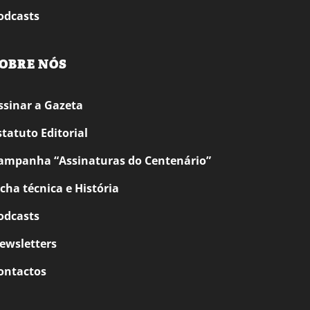
odcasts
OBRE NÓS
ssinar a Gazeta
statuto Editorial
ampanha “Assinaturas do Centenário”
icha técnica e História
odcasts
ewsletters
ontactos