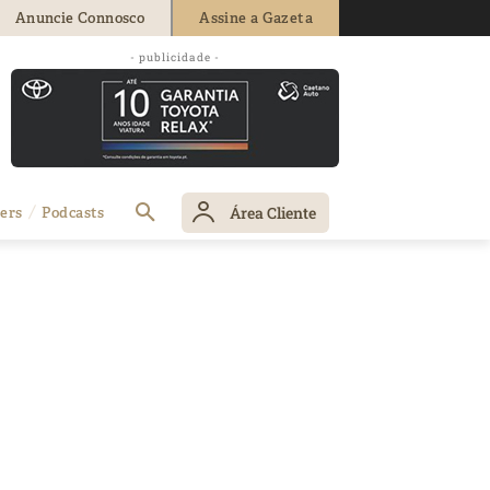
Anuncie Connosco
Assine a Gazeta
- publicidade -
Área Cliente
ers
Podcasts