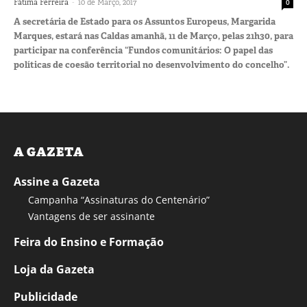
-
Fátima Ferreira
10 de Março, 2017
0
A secretária de Estado para os Assuntos Europeus, Margarida
Marques, estará nas Caldas amanhã, 11 de Março, pelas 21h30, para
participar na conferência “Fundos comunitários: O papel das
políticas de coesão territorial no desenvolvimento do concelho”.
A GAZETA
Assine a Gazeta
Campanha “Assinaturas do Centenário”
Vantagens de ser assinante
Feira do Ensino e Formação
Loja da Gazeta
Publicidade