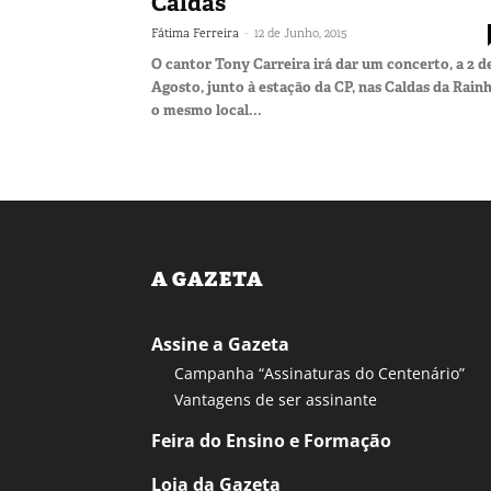
Caldas
-
Fátima Ferreira
12 de Junho, 2015
O cantor Tony Carreira irá dar um concerto, a 2 d
Agosto, junto à estação da CP, nas Caldas da Rainh
o mesmo local...
A GAZETA
Assine a Gazeta
Campanha “Assinaturas do Centenário”
Vantagens de ser assinante
Feira do Ensino e Formação
Loja da Gazeta