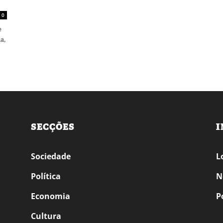
0
e
a,
SECÇÕES
I
Sociedade
L
Política
N
Economia
P
Cultura