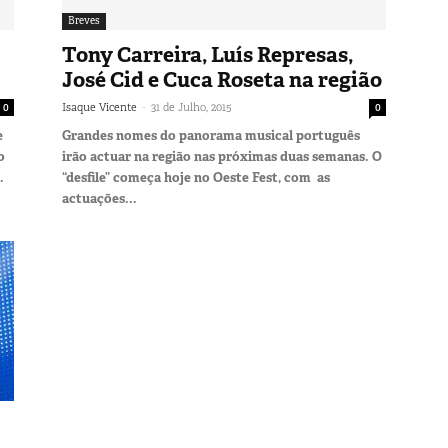
Breves
Tony Carreira, Luís Represas,
José Cid e Cuca Roseta na região
-
0
Isaque Vicente
31 de Julho, 2015
0
e
Grandes nomes do panorama musical português
o
irão actuar na região nas próximas duas semanas. O
.
“desfile” começa hoje no Oeste Fest, com as
actuações...