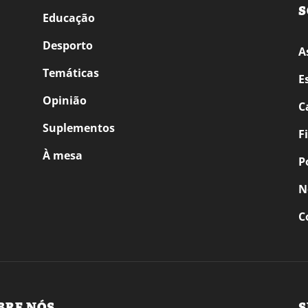
S
Educação
Desporto
A
Temáticas
E
Opinião
C
Suplementos
F
À mesa
P
N
C
BRE NÓS
S