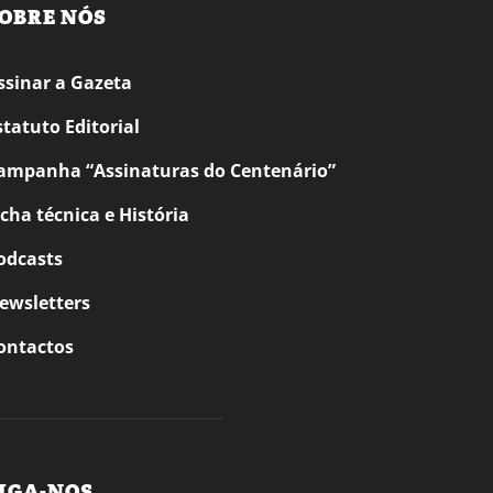
OBRE NÓS
ssinar a Gazeta
statuto Editorial
ampanha “Assinaturas do Centenário”
icha técnica e História
odcasts
ewsletters
ontactos
IGA-NOS