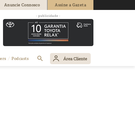
Anuncie Connosco
Assine a Gazeta
- publicidade -
Área Cliente
ers
Podcasts