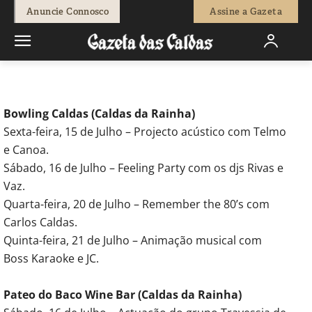
-
Redação
14 de Julho, 2011
588
0
Anuncie Connosco
Assine a Gazeta
Início
Agenda Cultural
Festas
Animação
Bowling Caldas (Caldas da Rainha)
Sexta-feira, 15 de Julho – Projecto acústico com Telmo
e Canoa.
Sábado, 16 de Julho – Feeling Party com os djs Rivas e
Vaz.
Quarta-feira, 20 de Julho – Remember the 80’s com
Carlos Caldas.
Quinta-feira, 21 de Julho – Animação musical com
Boss Karaoke e JC.
Pateo do Baco Wine Bar (Caldas da Rainha)