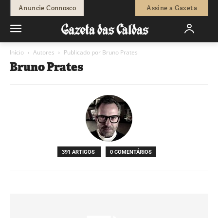
Anuncie Connosco
Assine a Gazeta
Início
Autores
Publicado por Bruno Prates
Bruno Prates
391 ARTIGOS
0 COMENTÁRIOS