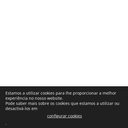
Estamos a utilizar cookies para lhe proporcionar a melhor
experiência no nosso website.
Pode saber mais sobre os cookies que estamos a utilizar ou
desactivá-los em
configurar cookies
.