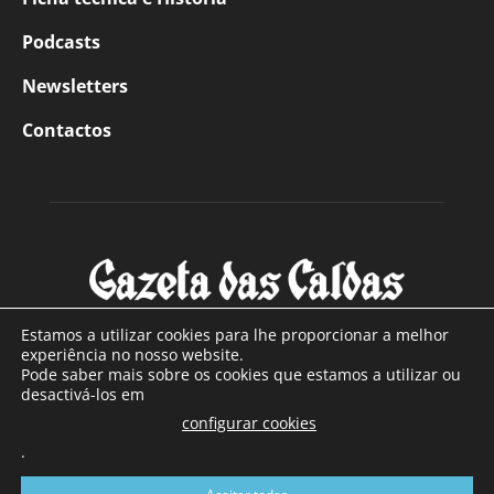
Podcasts
Newsletters
Contactos
Estamos a utilizar cookies para lhe proporcionar a melhor
experiência no nosso website.
Pode saber mais sobre os cookies que estamos a utilizar ou
SOBRE NÓS
desactivá-los em
configurar cookies
Com sede nas Caldas da Rainha e mais de 90 anos de
.
existência, é o jornal regional com maior número de leitores
a sul de distrito de Leiria, com mais de 40.000 leitores por