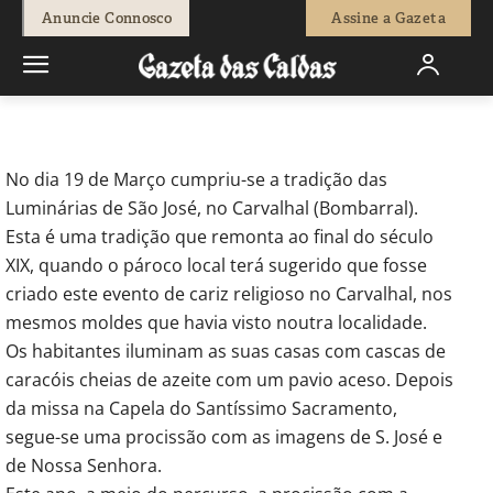
-
Redação
8 de Abril, 2016
725
0
Anuncie Connosco
Assine a Gazeta
Início
Breves
Luminárias de São José iluminaram o Carvalhal
No dia 19 de Março cumpriu-se a tradição das
Luminárias de São José, no Carvalhal (Bombarral).
Esta é uma tradição que remonta ao final do século
XIX, quando o pároco local terá sugerido que fosse
criado este evento de cariz religioso no Carvalhal, nos
mesmos moldes que havia visto noutra localidade.
Os habitantes iluminam as suas casas com cascas de
caracóis cheias de azeite com um pavio aceso. Depois
da missa na Capela do Santíssimo Sacramento,
segue-se uma procissão com as imagens de S. José e
de Nossa Senhora.