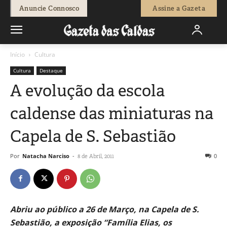
Anuncie Connosco
Assine a Gazeta
Início
Cultura
Cultura
Destaque
A evolução da escola
caldense das miniaturas na
Capela de S. Sebastião
Por
Natacha Narciso
-
0
8 de Abril, 2011
Abriu ao público a 26 de Março, na Capela de S.
Sebastião, a exposição “Família Elias, os