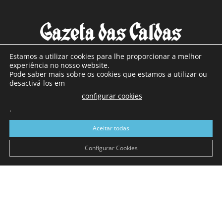
Estamos a utilizar cookies para lhe proporcionar a melhor
experiência no nosso website.
Pode saber mais sobre os cookies que estamos a utilizar ou
SOBRE NÓS
desactivá-los em
configurar cookies
Com sede nas Caldas da Rainha e mais de 90 anos de
.
existência, é o jornal regional com maior número de leitores
a sul de distrito de Leiria, com mais de 40.000 leitores por
Aceitar todas
toda a região Oeste. Jornal com distribuição em Portugal
Continental e assinatura online.
Configurar Cookies
SIGA-NOS