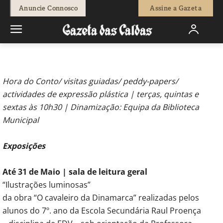
-
Redação
25 de Maio, 2012
619
0
Anuncie Connosco
Assine a Gazeta
Início
Agenda Cultural
Acontecimentos Culturais
Actividades
da Biblioteca – Maio
Hora do Conto/ visitas guiadas/ peddy-papers/
actividades de expressão plástica | terças, quintas e
sextas às 10h30 | Dinamização: Equipa da Biblioteca
Municipal
Exposições
Até 31 de Maio | sala de leitura geral
“Ilustrações luminosas”
da obra “O cavaleiro da Dinamarca” realizadas pelos
alunos do 7º. ano da Escola Secundária Raul Proença