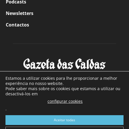
Podcasts
Newsletters
Contactos
Estamos a utilizar cookies para lhe proporcionar a melhor
experiência no nosso website.
Pode saber mais sobre os cookies que estamos a utilizar ou
SOBRE NÓS
desactivá-los em
configurar cookies
Com sede nas Caldas da Rainha e mais de 90 anos de
.
existência, é o jornal regional com maior número de leitores
a sul de distrito de Leiria, com mais de 40.000 leitores por
Aceitar todas
toda a região Oeste. Jornal com distribuição em Portugal
Continental e assinatura online.