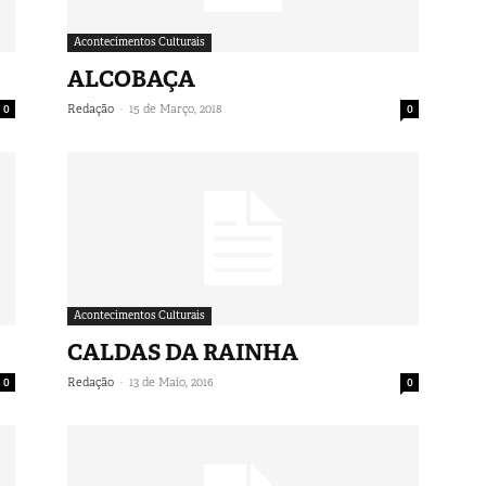
Acontecimentos Culturais
ALCOBAÇA
-
0
Redação
15 de Março, 2018
0
Acontecimentos Culturais
CALDAS DA RAINHA
-
0
Redação
13 de Maio, 2016
0