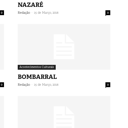
NAZARÉ
-
0
Redação
15 de Março, 2018
0
Acontecimentos Culturais
BOMBARRAL
-
0
Redação
15 de Março, 2018
0