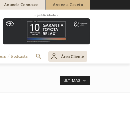
Anuncie Connosco
Assine a Gazeta
- publicidade -
Área Cliente
ers
Podcasts
ÚLTIMAS