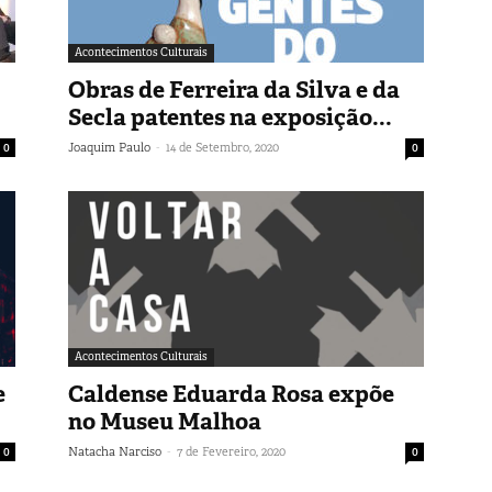
Acontecimentos Culturais
Obras de Ferreira da Silva e da
Secla patentes na exposição...
-
0
Joaquim Paulo
14 de Setembro, 2020
0
Acontecimentos Culturais
e
Caldense Eduarda Rosa expõe
no Museu Malhoa
-
0
Natacha Narciso
7 de Fevereiro, 2020
0