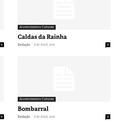
Acontecimentos Culturais
Caldas da Rainha
-
0
Redação
8 de Abril, 2016
0
Acontecimentos Culturais
Bombarral
-
0
Redação
8 de Abril, 2016
0