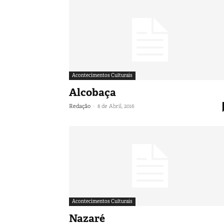
Acontecimentos Culturais
Alcobaça
-
Redação
8 de Abril, 2016
Acontecimentos Culturais
Nazaré