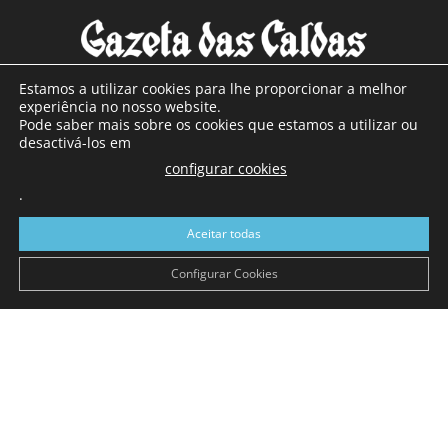
Estamos a utilizar cookies para lhe proporcionar a melhor
experiência no nosso website.
Pode saber mais sobre os cookies que estamos a utilizar ou
SOBRE NÓS
desactivá-los em
configurar cookies
Com sede nas Caldas da Rainha e mais de 90 anos de
.
existência, é o jornal regional com maior número de leitores
a sul de distrito de Leiria, com mais de 40.000 leitores por
Aceitar todas
toda a região Oeste. Jornal com distribuição em Portugal
Continental e assinatura online.
Configurar Cookies
SIGA-NOS