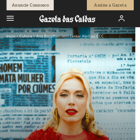
Anuncie Connosco
Assine a Gazeta
Início
Cultura
Ana Bacalhau vem cantar Abril ao CCC