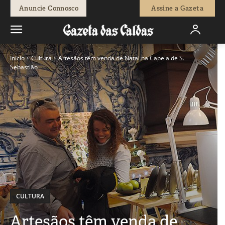
Anuncie Connosco
Assine a Gazeta
Início
Cultura
Artesãos têm venda de Natal na Capela de S.
Sebastião
CULTURA
Artesãos têm venda de