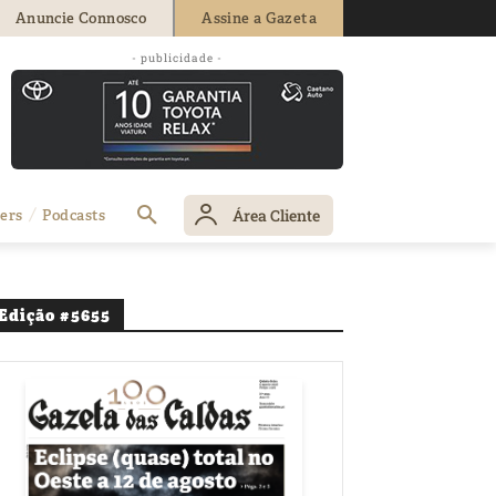
Anuncie Connosco
Assine a Gazeta
- publicidade -
Área Cliente
ers
Podcasts
Edição #5655