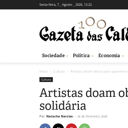
Sexta-feira, 7 _ Agosto _ 2026, 12:22
Sociedade
Política
Economia
Início
Cultura
Artistas doam obras para quermesse
Cultura
Artistas doam o
solidária
Por
Natacha Narciso
-
26 de Fevereiro, 2026