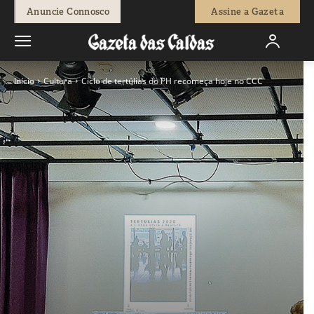
Anuncie Connosco
Assine a Gazeta
Início
Cultura
Ciclo de tertúlias do PH recomeça hoje no CCC