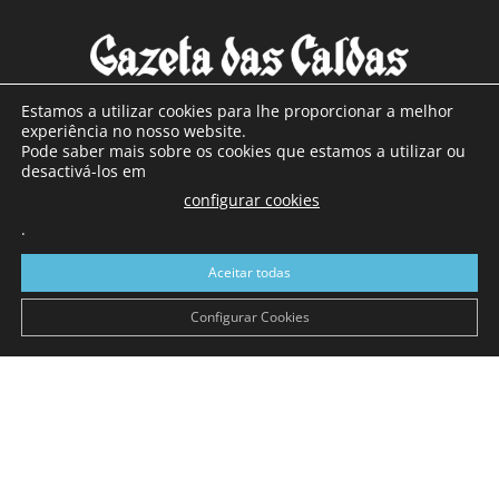
Estamos a utilizar cookies para lhe proporcionar a melhor
experiência no nosso website.
Pode saber mais sobre os cookies que estamos a utilizar ou
SOBRE NÓS
desactivá-los em
configurar cookies
Com sede nas Caldas da Rainha e mais de 90 anos de
.
existência, é o jornal regional com maior número de leitores
a sul de distrito de Leiria, com mais de 40.000 leitores por
Aceitar todas
toda a região Oeste. Jornal com distribuição em Portugal
Continental e assinatura online.
Configurar Cookies
SIGA-NOS