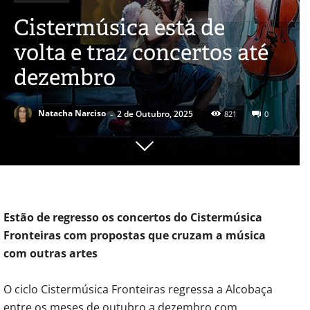
Cistermúsica está de
volta e traz concertos até
dezembro
-
Natacha Narciso
2 de Outubro, 2025
821
0
Estão de regresso os concertos do Cistermúsica
Fronteiras com propostas que cruzam a música
com outras artes
O ciclo Cistermúsica Fronteiras regressa a Alcobaça
entre os meses de outubro a dezembro com