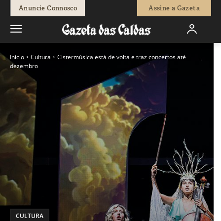
Anuncie Connosco
Assine a Gazeta
Início
Cultura
Cistermúsica está de volta e traz concertos até
dezembro
CULTURA