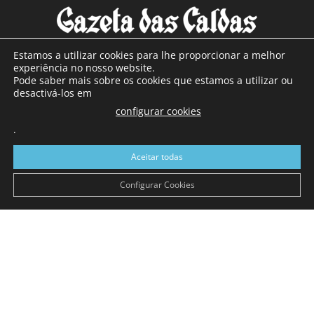
Estamos a utilizar cookies para lhe proporcionar a melhor
experiência no nosso website.
Pode saber mais sobre os cookies que estamos a utilizar ou
SOBRE NÓS
desactivá-los em
configurar cookies
Com sede nas Caldas da Rainha e mais de 90 anos de
.
existência, é o jornal regional com maior número de leitores
a sul de distrito de Leiria, com mais de 40.000 leitores por
Aceitar todas
toda a região Oeste. Jornal com distribuição em Portugal
Continental e assinatura online.
Configurar Cookies
SIGA-NOS
© Gazeta das Caldas - 2026