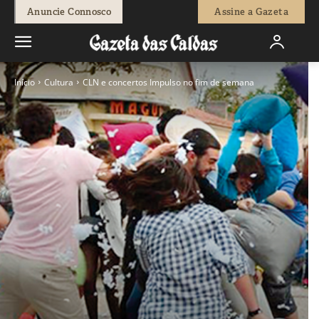
Anuncie Connosco
Assine a Gazeta
Início
Cultura
CLN e concertos Impulso no fim de semana