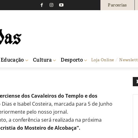
Parcerias
iada no Mosteiro de Alc
0
Educação
Cultura
Desporto
Loja Online
Newslett
sterciense dos Cavaleiros do Templo e dos
 Dias e Isabel Costeira, marcada para 5 de Junho
eriormente pelo nosso jornal.
, a conferência será realizada na próxima
cristia do Mosteiro de Alcobaça”.