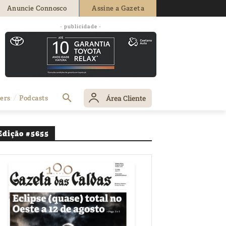
Anuncie Connosco
Assine a Gazeta
- publicidade -
obaça
Área Cliente
ers
Podcasts
Edição #5655