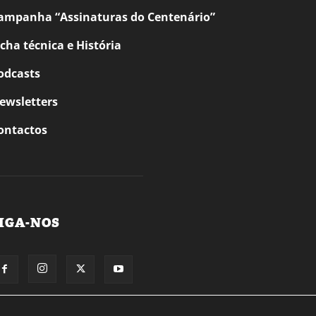
ampanha “Assinaturas do Centenário”
icha técnica e História
odcasts
ewsletters
ontactos
IGA-NOS