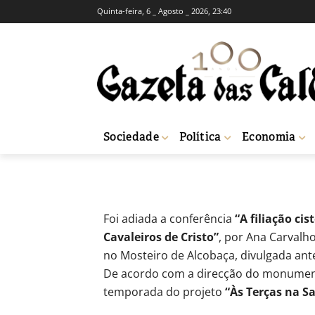
Quinta-feira, 6 _ Agosto _ 2026, 23:40
BREVES
CULTURA
Conferência ad
-
Redação
1 de Junho, 2012
591
Sociedade
Política
Economia
Início
Breves
Conferência adiada no Mosteiro de Alcobaça
Foi adiada a conferência
“A filiação ci
Cavaleiros de Cristo”
, por Ana Carvalho
no Mosteiro de Alcobaça, divulgada ant
De acordo com a direcção do monumento
temporada do projeto
“Às Terças na Sa