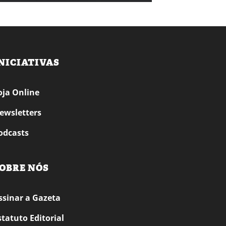
NICIATIVAS
oja Online
ewsletters
odcasts
OBRE NÓS
ssinar a Gazeta
statuto Editorial