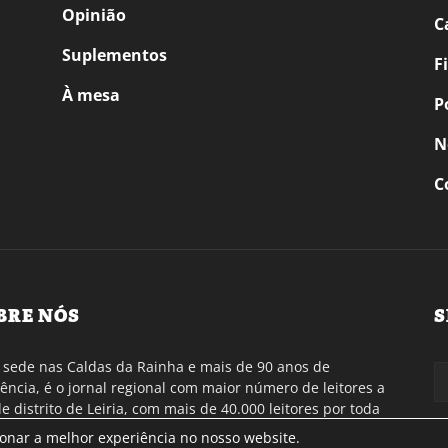
Opinião
C
Suplementos
F
À mesa
P
N
C
BRE NÓS
S
sede nas Caldas da Rainha e mais de 90 anos de
tência, é o jornal regional com maior número de leitores a
de distrito de Leiria, com mais de 40.000 leitores por toda
gião Oeste. Jornal com distribuição em Portugal
ionar a melhor experiência no nosso website.