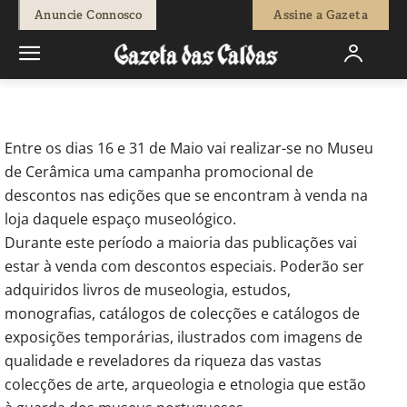
-
Redação
11 de Maio, 2012
585
0
Anuncie Connosco
Assine a Gazeta
Início
Actuais
Descontos nos livros do Museu de Cerâmica
Entre os dias 16 e 31 de Maio vai realizar-se no Museu
de Cerâmica uma campanha promocional de
descontos nas edições que se encontram à venda na
loja daquele espaço museológico.
Durante este período a maioria das publicações vai
estar à venda com descontos especiais. Poderão ser
adquiridos livros de museologia, estudos,
monografias, catálogos de colecções e catálogos de
exposições temporárias, ilustrados com imagens de
qualidade e reveladores da riqueza das vastas
colecções de arte, arqueologia e etnologia que estão