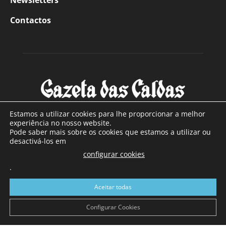
Newsletters
Contactos
Estamos a utilizar cookies para lhe proporcionar a melhor
experiência no nosso website.
Pode saber mais sobre os cookies que estamos a utilizar ou
SOBRE NÓS
desactivá-los em
configurar cookies
Com sede nas Caldas da Rainha e mais de 90 anos de
.
existência, é o jornal regional com maior número de leitores
a sul de distrito de Leiria, com mais de 40.000 leitores por
Aceitar todas
toda a região Oeste. Jornal com distribuição em Portugal
Continental e assinatura online.
Configurar Cookies