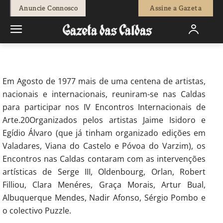
0
Anuncie Connosco
Assine a Gazeta
Início
Cultura
Encontros Internacionais de Arte das Caldas dão
origem a livro
Em Agosto de 1977 mais de uma centena de artistas,
nacionais e internacionais, reuniram-se nas Caldas
para participar nos IV Encontros Internacionais de
Arte.20Organizados pelos artistas Jaime Isidoro e
Egídio Álvaro (que já tinham organizado edições em
Valadares, Viana do Castelo e Póvoa do Varzim), os
Encontros nas Caldas contaram com as intervenções
artísticas de Serge III, Oldenbourg, Orlan, Robert
Filliou, Clara Menéres, Graça Morais, Artur Bual,
Albuquerque Mendes, Nadir Afonso, Sérgio Pombo e
o colectivo Puzzle.