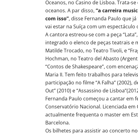
Oceanos, no Casino de Lisboa. Trata-se
oceanos. A par disso,
“a carreira music
com isso”
, disse Fernanda Paulo que j
vai estar na Suíça com um espectáculo o
A cantora estreou-se com a peça “Lata”
integrado o elenco de peças teatrais e
Matilde Trocado, no Teatro Tivoli, e 
Hochman, no Teatro del Abasto (Argent
“Contos de Shakespeare”, com encenaç
Maria II. Tem feito trabalhos para telev
participação no filme “A Falha” (2002), 
Out” (2010) e “Assassino de Lisboa”(201
Fernanda Paulo começou a cantar em fes
Conservatório Nacional. Licenciada em
actualmente frequenta o master em Es
Barcelona.
Os bilhetes para assistir ao concerto n