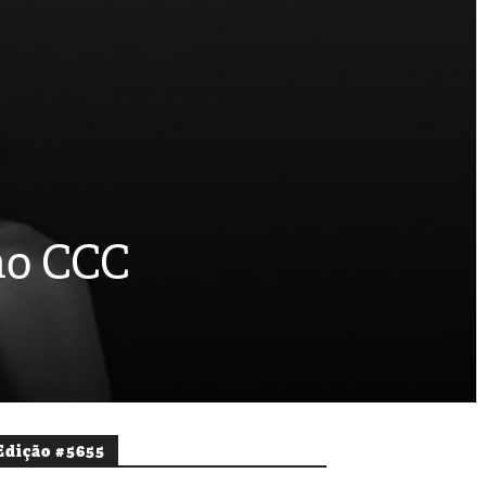
no CCC
Edição #5655