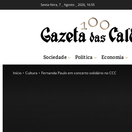
Sexta-feira, 7 _ Agosto _ 2026, 16:55
Sociedade
Política
Economia
Início
Cultura
Fernanda Paulo em concerto solidário no CCC