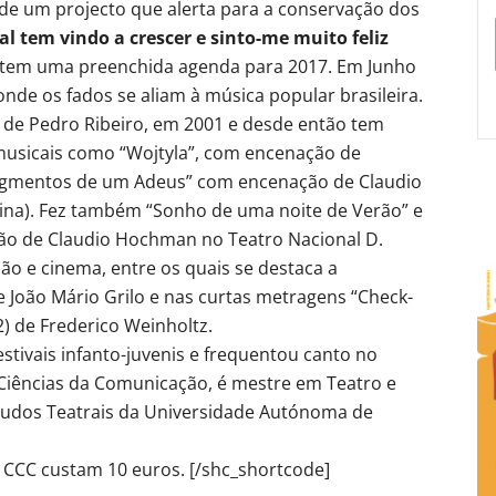
 de um projecto que alerta para a conservação dos
al tem vindo a crescer e sinto-me muito feliz
á tem uma preenchida agenda para 2017. Em Junho
nde os fados se aliam à música popular brasileira.
, de Pedro Ribeiro, em 2001 e desde então tem
 musicais como “Wojtyla”, com encenação de
“Fragmentos de um Adeus” com encenação de Claudio
ina). Fez também “Sonho de uma noite de Verão” e
ão de Claudio Hochman no Teatro Nacional D.
isão e cinema, entre os quais se destaca a
de João Mário Grilo e nas curtas metragens “Check-
2) de Frederico Weinholtz.
tivais infanto-juvenis e frequentou canto no
 Ciências da Comunicação, é mestre em Teatro e
tudos Teatrais da Universidade Autónoma de
o CCC custam 10 euros. [/shc_shortcode]