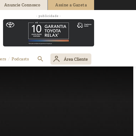
Anuncie Connosco
Assine a Gazeta
- publicidade -
Área Cliente
ers
Podcasts