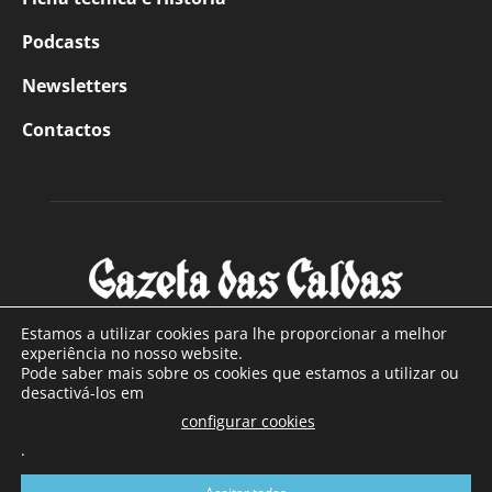
Podcasts
Newsletters
Contactos
Estamos a utilizar cookies para lhe proporcionar a melhor
experiência no nosso website.
Pode saber mais sobre os cookies que estamos a utilizar ou
SOBRE NÓS
desactivá-los em
configurar cookies
Com sede nas Caldas da Rainha e mais de 90 anos de
.
existência, é o jornal regional com maior número de leitores
a sul de distrito de Leiria, com mais de 40.000 leitores por