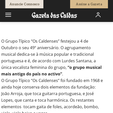
-
Natacha Narciso
20 de Outubro, 2017
880
0
Anuncie Connosco
Assine a Gazeta
Início
Cultura
Grupo Típico “Os Caldenses” fez 49 anos
O Grupo Típico “Os Caldenses” festejou a 4 de
Outubro o seu 49º aniversário. O agrupamento
musical dedica-se à música popular e tradicional
portuguesa e é, de acordo com Lurdes Santana, a
única vocalista feminina do grupo,
“o grupo musical
mais antigo do país no activo”
.
O Grupo Típico “Os Caldenses” foi fundado em 1968 e
ainda hoje conserva dois elementos da fundação:
João Arroja, que toca guitarra portuguesa, e José
Lopes, que canta e toca harmónica. Os restantes
elementos tocam gaita de foles, acordeão, bombo,