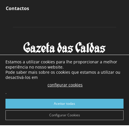
Contactos
Estamos a utilizar cookies para lhe proporcionar a melhor
experiência no nosso website.
Pode saber mais sobre os cookies que estamos a utilizar ou
SOBRE NÓS
desactivá-los em
configurar cookies
Com sede nas Caldas da Rainha e mais de 90 anos de
.
existência, é o jornal regional com maior número de leitores
a sul de distrito de Leiria, com mais de 40.000 leitores por
Aceitar todas
toda a região Oeste. Jornal com distribuição em Portugal
Continental e assinatura online.
Configurar Cookies