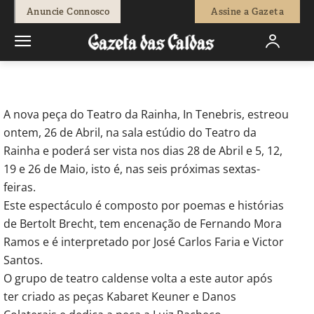
-
Redação
27 de Abril, 2012
532
0
Anuncie Connosco
Assine a Gazeta
Início
Actuais
In Tenebris todas as sextas-feiras até ao fim de
Maio
A nova peça do Teatro da Rainha, In Tenebris, estreou
ontem, 26 de Abril, na sala estúdio do Teatro da
Rainha e poderá ser vista nos dias 28 de Abril e 5, 12,
19 e 26 de Maio, isto é, nas seis próximas sextas-
feiras.
Este espectáculo é composto por poemas e histórias
de Bertolt Brecht, tem encenação de Fernando Mora
Ramos e é interpretado por José Carlos Faria e Victor
Santos.
O grupo de teatro caldense volta a este autor após
ter criado as peças Kabaret Keuner e Danos