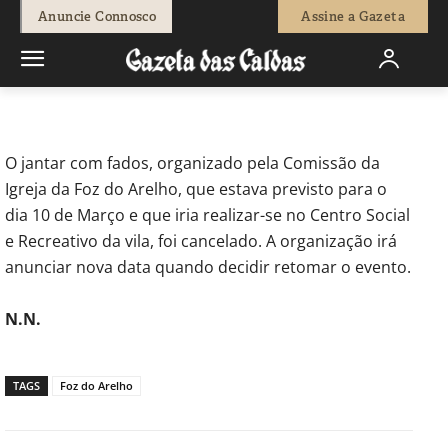
-
Redação
8 de Março, 2012
591
0
Anuncie Connosco
Assine a Gazeta
Início
Breves
Jantar com fados na Foz do Arelho foi cancelado
O jantar com fados, organizado pela Comissão da
Igreja da Foz do Arelho, que estava previsto para o
dia 10 de Março e que iria realizar-se no Centro Social
e Recreativo da vila, foi cancelado. A organização irá
anunciar nova data quando decidir retomar o evento.
N.N.
TAGS
Foz do Arelho