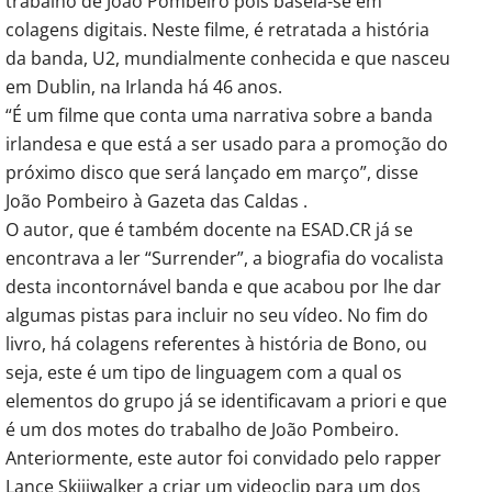
trabalho de João Pombeiro pois baseia-se em
colagens digitais. Neste filme, é retratada a história
da banda, U2, mundialmente conhecida e que nasceu
em Dublin, na Irlanda há 46 anos.
“É um filme que conta uma narrativa sobre a banda
irlandesa e que está a ser usado para a promoção do
próximo disco que será lançado em março”, disse
João Pombeiro à Gazeta das Caldas .
O autor, que é também docente na ESAD.CR já se
encontrava a ler “Surrender”, a biografia do vocalista
desta incontornável banda e que acabou por lhe dar
algumas pistas para incluir no seu vídeo. No fim do
livro, há colagens referentes à história de Bono, ou
seja, este é um tipo de linguagem com a qual os
elementos do grupo já se identificavam a priori e que
é um dos motes do trabalho de João Pombeiro.
Anteriormente, este autor foi convidado pelo rapper
Lance Skiiiwalker a criar um videoclip para um dos