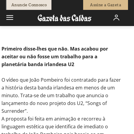
-
Natacha Narciso
23 de Janeiro, 2023
395
0
Anuncie Connosco
Assine a Gazeta
Início
Cultura
João Pombeiro realizou vídeo sobre os U2
Primeiro disse-lhes que não. Mas acabou por
aceitar ou não fosse um trabalho para a
planetária banda irlandesa U2
O vídeo que João Pombeiro foi contratado para fazer
a história desta banda irlandesa em menos de um
minuto. Trata-se de um trabalho que anuncia o
lançamento do novo projeto dos U2, “Songs of
Surrender”.
A proposta foi feita em animação e recorreu à
linguagem estética que identifica de imediato o