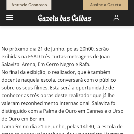
-
Redação
15 de Junho, 2012
571
0
Anuncie Connosco
Assine a Gazeta
Início
Actuais
João Salaviza explica as suas curtas-metragens na
ESAD
No próximo dia 21 de Junho, pelas 20h00, serão
exibidas na ESAD três curtas-metragens de João
Salaviza: Arena, Em Cerro Negro e Rafa.
No final da exibição, o realizador, que é também
docente naquela escola, conversará com o público
sobre os seus filmes. Esta será a oportunidade de
conhecer as três obras deste realizador que já lhe
valeram reconhecimento internacional. Salaviza foi
distinguido com a Palma de Ouro em Cannes e o Urso
de Ouro em Berlim.
Também no dia 21 de Junho, pelas 14h30, a escola de