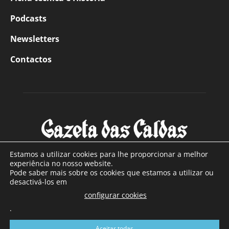
Podcasts
Newsletters
Contactos
Estamos a utilizar cookies para lhe proporcionar a melhor
experiência no nosso website.
Pode saber mais sobre os cookies que estamos a utilizar ou
SOBRE NÓS
desactivá-los em
configurar cookies
Com sede nas Caldas da Rainha e mais de 90 anos de
existência, é o jornal regional com maior número de leitores
.
a sul de distrito de Leiria, com mais de 40.000 leitores por
Aceitar todas