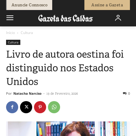
Anuncie Connosco
Assine a Gazeta
Início
Cultura
Cultura
Livro de autora oestina foi
distinguido nos Estados
Unidos
Por
Natacha Narciso
-
0
19 de Fevereiro, 2026