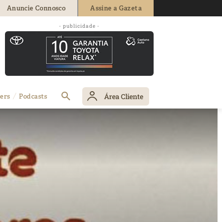
Anuncie Connosco
Assine a Gazeta
- publicidade -
Área Cliente
ers
Podcasts