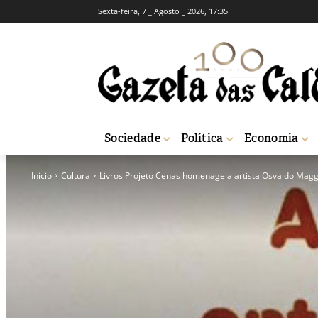
Sexta-feira, 7 _ Agosto _ 2026, 17:35
Sociedade
Política
Economia
Início
Cultura
Livros Projeto Cenas homenageia artista Osvaldo Magg