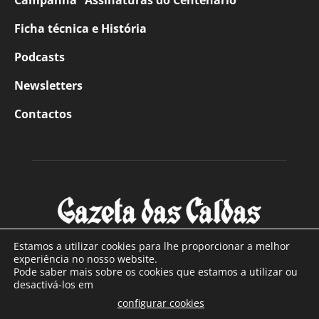
Campanha “Assinaturas do Centenário”
Ficha técnica e História
Podcasts
Newsletters
Contactos
Estamos a utilizar cookies para lhe proporcionar a melhor
experiência no nosso website.
Pode saber mais sobre os cookies que estamos a utilizar ou
SOBRE NÓS
desactivá-los em
configurar cookies
Com sede nas Caldas da Rainha e mais de 90 anos de