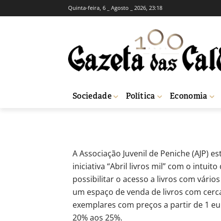
Quinta-feira, 6 _ Agosto _ 2026, 23:18
BREVES
CULTURA
Mais de um mil
-
Redação
27 de Abril, 2012
582
Sociedade
Política
Economia
Início
Breves
Mais de um milhar de livros com desconto em Peniche
A Associação Juvenil de Peniche (AJP) es
iniciativa “Abril livros mil” com o intu
possibilitar o acesso a livros com vário
um espaço de venda de livros com cerc
exemplares com preços a partir de 1 e
20% aos 25%.