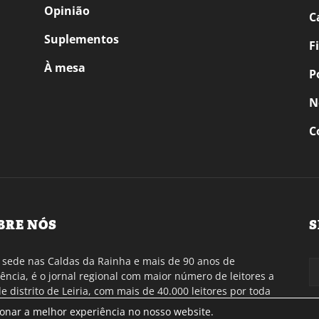
Opinião
C
Suplementos
F
À mesa
P
N
C
BRE NÓS
S
sede nas Caldas da Rainha e mais de 90 anos de
tência, é o jornal regional com maior número de leitores a
de distrito de Leiria, com mais de 40.000 leitores por toda
gião Oeste. Jornal com distribuição em Portugal
ionar a melhor experiência no nosso website.