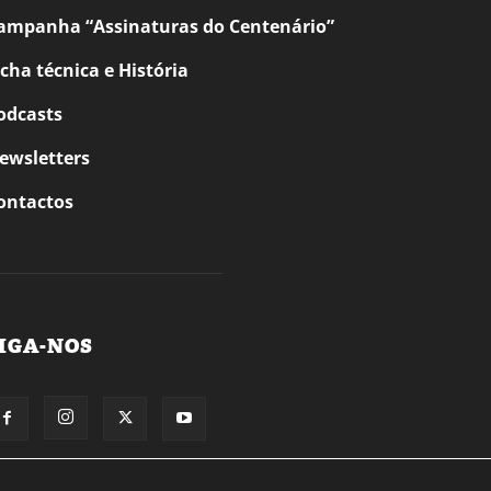
ampanha “Assinaturas do Centenário”
icha técnica e História
odcasts
ewsletters
ontactos
IGA-NOS