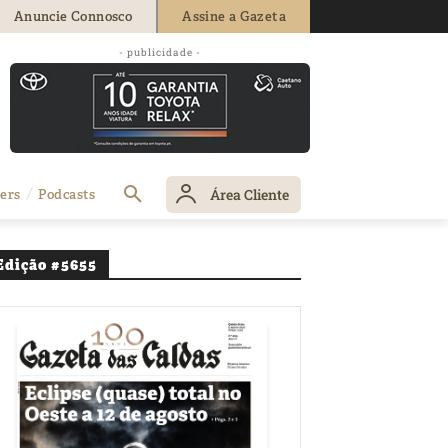
Anuncie Connosco
Assine a Gazeta
- publicidade -
nto em Peniche
Área Cliente
ers
Podcasts
Edição #5655