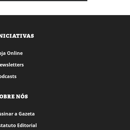
NICIATIVAS
oja Online
ewsletters
odcasts
OBRE NÓS
ssinar a Gazeta
statuto Editorial